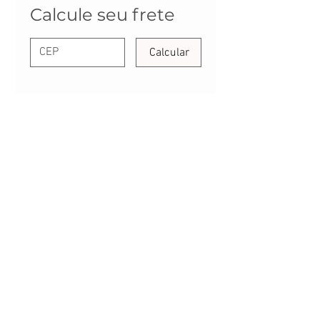
Calcule seu frete
Calcular
live
FALE CONOSCO:
CONTATO@DANYPERES.COM.BR
WHATSAPP:
(11) 94071-8257
Envio em até 3 dias úteis | Rua Emílio Mallet,
484 | CNPJ: 22.260.807/0001-04
São Paulo - SP
Nossa Política de Trocas.
Scrap Meet - Pili Sallent no
Brasil.pdf