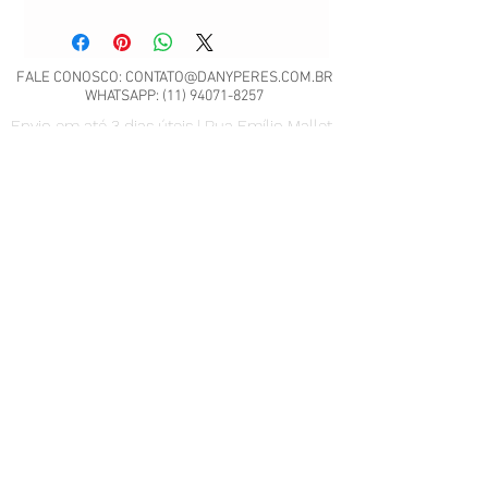
FALE CONOSCO:
CONTATO@DANYPERES.COM.BR
WHATSAPP:
(11) 94071-8257
Envio em até 3 dias úteis | Rua Emílio Mallet,
484 | CNPJ: 22.260.807/0001-04
São Paulo - SP
Nossa Política de Trocas.
Scrap Meet - Pili Sallent no
Brasil.pdf