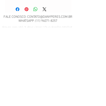
FALE CONOSCO:
CONTATO@DANYPERES.COM.BR
WHATSAPP:
(11) 94071-8257
Envio em até 3 dias úteis | Rua Emílio Mallet,
484 | CNPJ: 22.260.807/0001-04
São Paulo - SP
Nossa Política de Trocas.
Scrap Meet - Pili Sallent no
Brasil.pdf