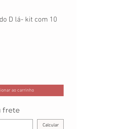
do D lá- kit com 10
ionar ao carrinho
 frete
Calcular