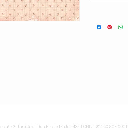
m até 3 dias úteis | Rua Emílio Mallet, 484 | CNPJ: 22.260.807/0001