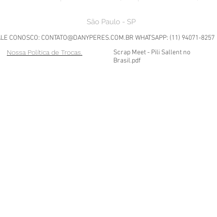
São Paulo - SP
ALE CONOSCO:
CONTATO@DANYPERES.COM.BR
WHATSAPP: (11) 94071-8257
Nossa Política de Trocas.
Scrap Meet - Pili Sallent no
Brasil.pdf