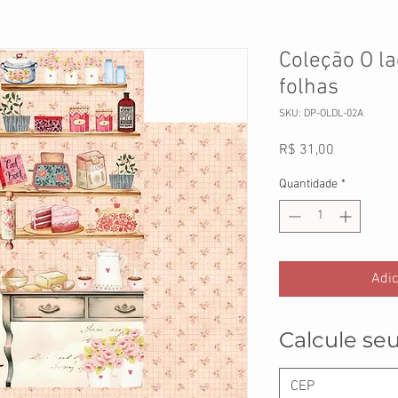
Coleção O la
folhas
SKU: DP-OLDL-02A
Preço
R$ 31,00
Quantidade
*
Adic
Calcule seu