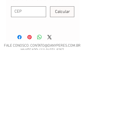
Calcular
FALE CONOSCO:
CONTATO@DANYPERES.COM.BR
WHATSAPP:
(11) 94071-8257
Envio em até 3 dias úteis | Rua Emílio Mallet,
484 | CNPJ: 22.260.807/0001-04
São Paulo - SP
Nossa Política de Trocas.
Scrap Meet - Pili Sallent no
Brasil.pdf