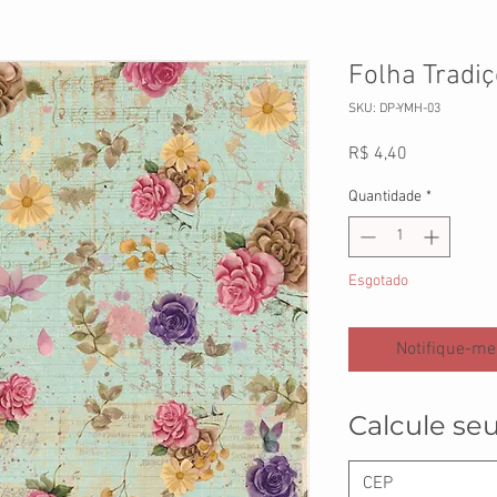
Folha Tradi
SKU: DP-YMH-03
Preço
R$ 4,40
Quantidade
*
Esgotado
Notifique-me
Calcule seu