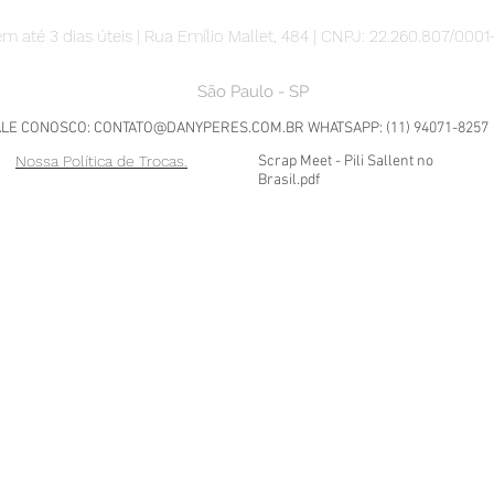
m até 3 dias úteis | Rua Emílio Mallet, 484 | CNPJ: 22.260.807/0001
São Paulo - SP
ALE CONOSCO:
CONTATO@DANYPERES.COM.BR
WHATSAPP: (11) 94071-8257
Nossa Política de Trocas.
Scrap Meet - Pili Sallent no
Brasil.pdf