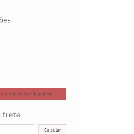
ções
 quando estiver disponível
 frete
Calcular