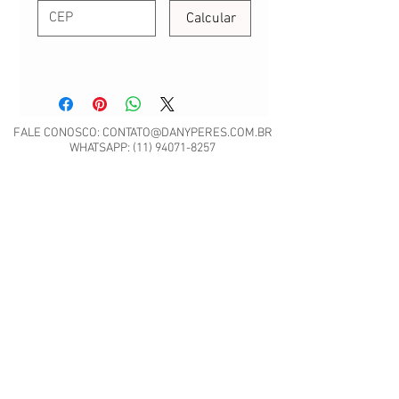
Calcular
FALE CONOSCO:
CONTATO@DANYPERES.COM.BR
WHATSAPP:
(11) 94071-8257
Envio em até 3 dias úteis | Rua Emílio Mallet,
484 | CNPJ: 22.260.807/0001-04
São Paulo - SP
Nossa Política de Trocas.
Scrap Meet - Pili Sallent no
Brasil.pdf