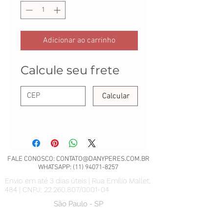
Adicionar ao carrinho
Calcule seu frete
Calcular
FALE CONOSCO:
CONTATO@DANYPERES.COM.BR
WHATSAPP:
(11) 94071-8257
Envio em até 3 dias úteis | Rua Emílio Mallet,
484 | CNPJ: 22.260.807/0001-04
São Paulo - SP