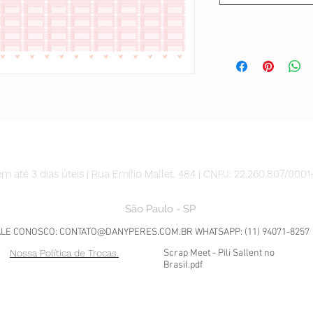
m até 3 dias úteis | Rua Emílio Mallet, 484 | CNPJ: 22.260.807/0001
São Paulo - SP
ALE CONOSCO:
CONTATO@DANYPERES.COM.BR
WHATSAPP: (11) 94071-8257
Nossa Política de Trocas.
Scrap Meet - Pili Sallent no
Brasil.pdf