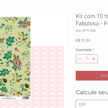
Kit com 10 f
Fabulosa - F
SKU: DP-FL-04A
Preço
R$ 31,50
Quantidade
*
Adic
Calcule seu