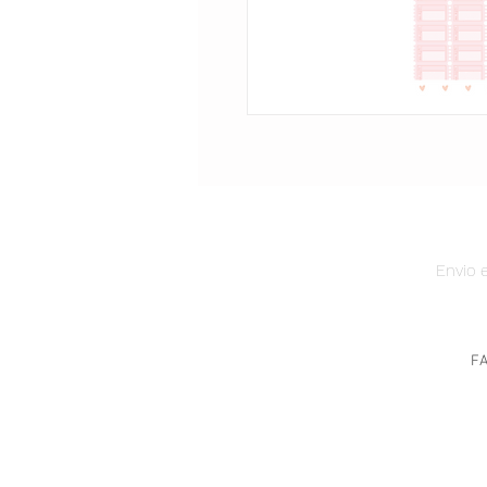
Envio e
F