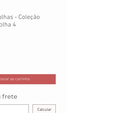
olhas - Coleção
olha 4
ionar ao carrinho
 frete
Calcular