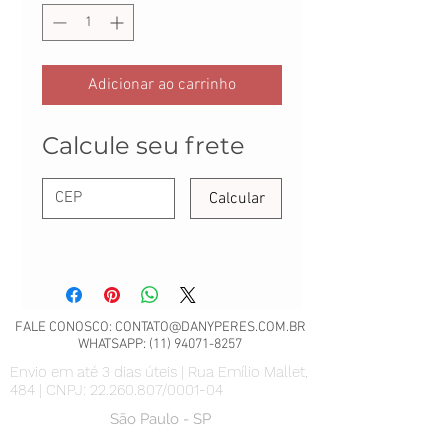
Adicionar ao carrinho
Calcule seu frete
Calcular
FALE CONOSCO:
CONTATO@DANYPERES.COM.BR
WHATSAPP:
(11) 94071-8257
Envio em até 3 dias úteis | Rua Emílio Mallet,
484 | CNPJ: 22.260.807/0001-04
São Paulo - SP