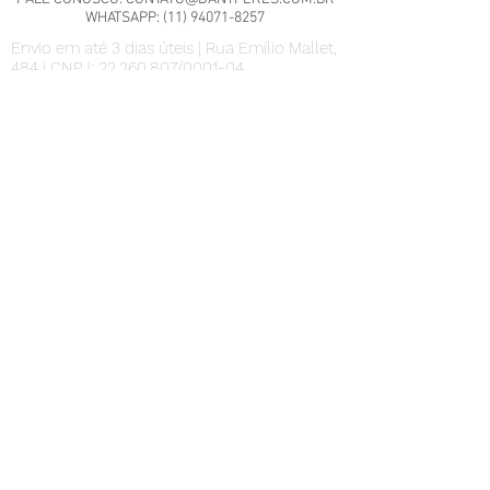
WHATSAPP:
(11) 94071-8257
Envio em até 3 dias úteis | Rua Emílio Mallet,
484 | CNPJ: 22.260.807/0001-04
São Paulo - SP
Nossa Política de Trocas.
Scrap Meet - Pili Sallent no
Brasil.pdf