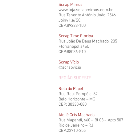
Scrap Mimos
www.loja.scrapmimos.com.br
Rua Tenente Antônio João, 2546
Joinville/SC
CEP:89223-100
Scrap Time Floripa
Rua João De Deus Machado, 205
Florianópolis/SC
CEP:88036-510
Scrap Vício
@scrapvicio
REGIÃO SUDESTE
Rota do Papel
Rua Raul Pompéia, 82
Belo Horizonte – MG
CEP: 30330-080
Ateliê Cris Machado
Rua Mapendi, 660 - Bl 03 - Apto 507
Rio de Janeiro – RJ
CEP:22710-255