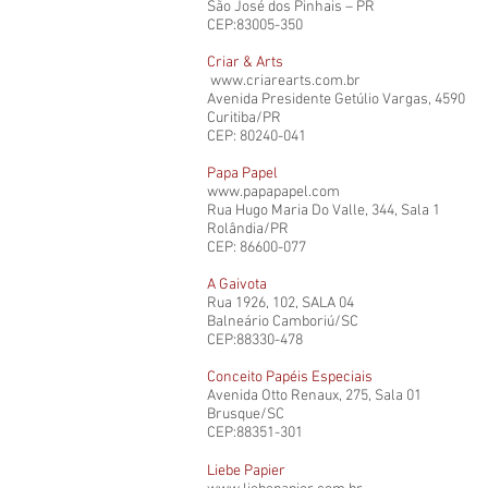
São José dos Pinhais – PR
CEP:83005-350
Criar & Arts
www.criarearts.com.br
Avenida Presidente Getúlio Vargas, 4590
Curitiba/PR
CEP: 80240-041
Papa Papel
www.papapapel.com
Rua Hugo Maria Do Valle, 344, Sala 1
Rolândia/PR
CEP: 86600-077
A Gaivota
Rua 1926, 102, SALA 04
Balneário Camboriú/SC
CEP:88330-478
Conceito Papéis Especiais
Avenida Otto Renaux, 275, Sala 01
Brusque/SC
CEP:88351-301
Liebe Papier