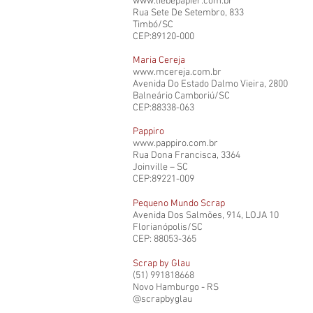
www.liebepapier.com.br
Rua Sete De Setembro, 833
Timbó/SC
CEP:89120-000
Maria Cereja
www.mcereja.com.br
Avenida Do Estado Dalmo Vieira, 2800
Balneário Camboriú/SC
CEP:88338-063
Pappiro
www.pappiro.com.br
Rua Dona Francisca, 3364
Joinville – SC
CEP:89221-009
Pequeno Mundo Scrap
Avenida Dos Salmões, 914, LOJA 10
Florianópolis/SC
CEP: 88053-365
Scrap by Glau
(51) 991818668
Novo Hamburgo - RS
@scrapbyglau