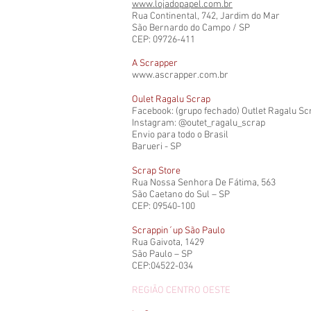
www.lojadopapel.com.br
Rua Continental, 742, Jardim do Mar
São Bernardo do Campo / SP
CEP: 09726-411
A Scrapper
www.ascrapper.com.br
Oulet Ragalu Scrap
Facebook: (grupo fechado) Outlet Ragalu Sc
Instagram: @outet_ragalu_scrap
Envio para todo o Brasil
Barueri - SP
Scrap Store
Rua Nossa Senhora De Fátima, 563
São Caetano do Sul – SP
CEP: 09540-100
Scrappin´up São Paulo
Rua Gaivota, 1429
São Paulo – SP
CEP:04522-034
REGIÃO CENTRO OESTE