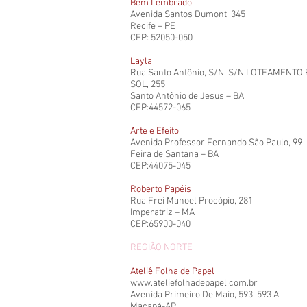
Bem Lembrado
Avenida Santos Dumont, 345
Recife – PE
CEP: 52050-050
Layla
Rua Santo Antônio, S/N, S/N LOTEAMENTO
SOL, 255
Santo Antônio de Jesus – BA
CEP:44572-065
Arte e Efeito
Avenida Professor Fernando São Paulo, 99
Feira de Santana – BA
CEP:44075-045
Roberto Papéis
Rua Frei Manoel Procópio, 281
Imperatriz – MA
CEP:65900-040
REGIÃO NORTE
Ateliê Folha de Papel
www.ateliefolhadepapel.com.br
Avenida Primeiro De Maio, 593, 593 A
Macapá-AP