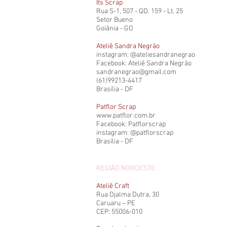
Its Scrap
Rua S-1, 507 - QD. 159 - Lt. 25
Setor Bueno
Goiânia - GO
Ateliê Sandra Negrão
instagram: @ateliesandranegrao
Facebook: Ateliê Sandra Negrão
sandranegrao@gmail.com
(61)99213-4417
Brasília - DF
Patflor Scrap
www.patflor.com.br
Facebook: Patflorscrap
instagram: @patflorscrap
Brasília - DF
REGIÃO NORDESTE
Ateliê Craft
Rua Djalma Dutra, 30
Caruaru – PE
CEP: 55006-010