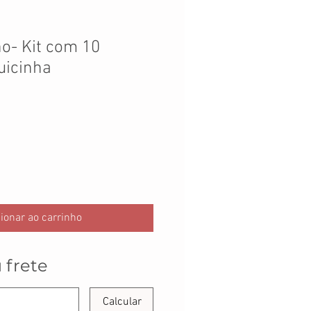
o- Kit com 10
uicinha
ionar ao carrinho
 frete
Calcular