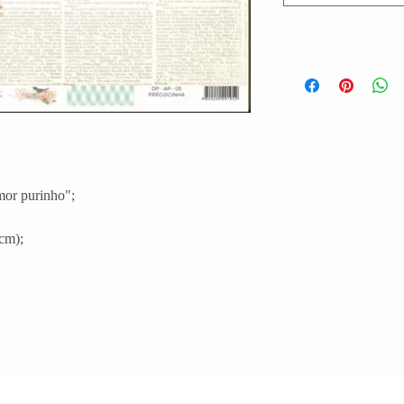
mor purinho";
cm);