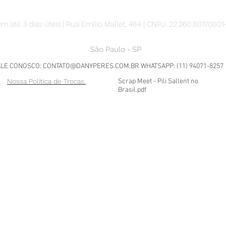
m até 3 dias úteis | Rua Emílio Mallet, 484 | CNPJ: 22.260.807/0001
São Paulo - SP
ALE CONOSCO:
CONTATO@DANYPERES.COM.BR
WHATSAPP: (11) 94071-8257
Nossa Política de Trocas.
Scrap Meet - Pili Sallent no
Brasil.pdf