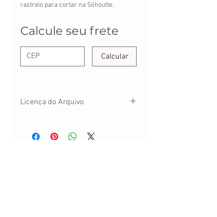
rastreio para cortar na Silhoutte.
Calcule seu frete
Calcular
Licença do Arquivo
Este material poderá ser usado para
desenvolver seus trabalhos de uso próprio;
É proibido reproduzir ou distibuir total ou
parcialmente qualquer parte deste
FALE CONOSCO:
CONTATO@DANYPERES.COM.BR
material;
WHATSAPP:
(11) 94071-8257
Os arquivos não poderão ser usados em
Envio em até 3 dias úteis | Rua Emílio Mallet,
kits de aula, reproduções de papel ou
484 | CNPJ: 22.260.807/0001-04
adesivos;
É proibido o uso em escala comercial ou
São Paulo - SP
industrial;
Você não poderá usá-los em páginas da
Nossa Política de Trocas.