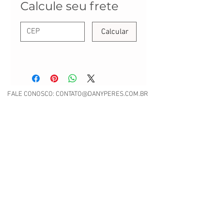
Calcule seu frete
Calcular
FALE CONOSCO:
CONTATO@DANYPERES.COM.BR
WHATSAPP:
(11) 94071-8257
Envio em até 3 dias úteis | Rua Emílio Mallet,
484 | CNPJ: 22.260.807/0001-04
São Paulo - SP
Nossa Política de Trocas.
Scrap Meet - Pili Sallent no
Brasil.pdf