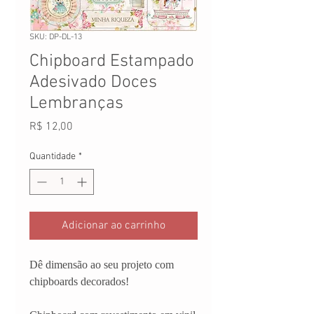
SKU: DP-DL-13
Chipboard Estampado
Adesivado Doces
Lembranças
Preço
R$ 12,00
Quantidade
*
Adicionar ao carrinho
Dê dimensão ao seu projeto com
chipboards decorados!