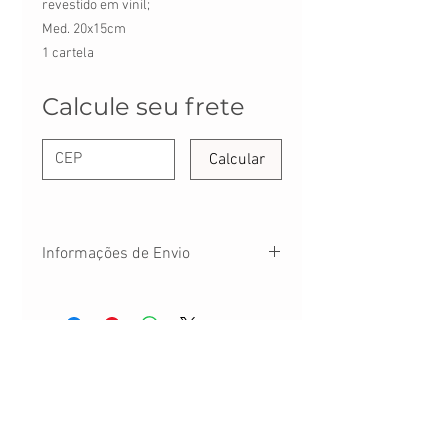
revestido em vinil;
Med. 20x15cm
1 cartela
Calcule seu frete
Calcular
Informações de Envio
Seu pedido será enviado em até 3 dias
úteis após confirmação de pagamento.
O prazo de recebimento deverá considerar
prazo de envio + prazo dos Correios
FALE CONOSCO:
CONTATO@DANYPERES.COM.BR
WHATSAPP:
(11) 94071-8257
Envio em até 3 dias úteis | Rua Emílio Mallet,
484 | CNPJ: 22.260.807/0001-04