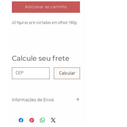
Adicionar ao carrinho
42 figuras pré-cortadas em offset 180g;
Calcule seu frete
Calcular
Informações de Envio
Seu pedido será enviado em até 3 dias
úteis após confirmação de pagamento.
O prazo de recebimento deverá considerar
prazo de envio + prazo dos Correios