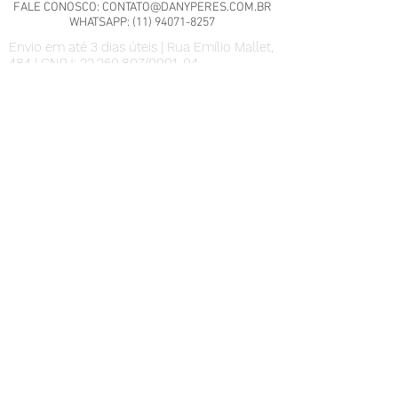
FALE CONOSCO:
CONTATO@DANYPERES.COM.BR
WHATSAPP:
(11) 94071-8257
Envio em até 3 dias úteis | Rua Emílio Mallet,
484 | CNPJ: 22.260.807/0001-04
São Paulo - SP
Nossa Política de Trocas.
Scrap Meet - Pili Sallent no
Brasil.pdf