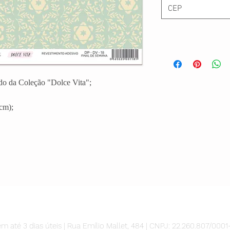
do da Coleção "Dolce Vita";
cm);
m até 3 dias úteis | Rua Emílio Mallet, 484 | CNPJ: 22.260.807/0001