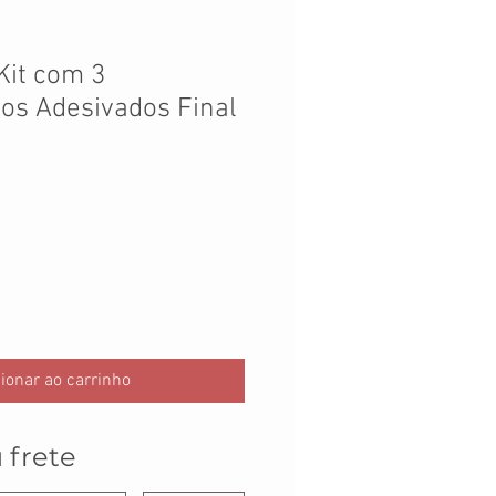
 Kit com 3
os Adesivados Final
ionar ao carrinho
 frete