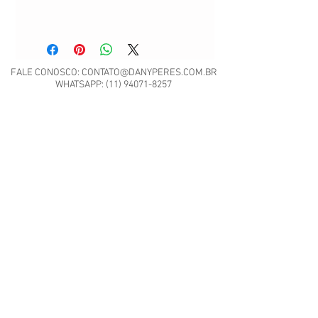
FALE CONOSCO:
CONTATO@DANYPERES.COM.BR
WHATSAPP:
(11) 94071-8257
Envio em até 3 dias úteis | Rua Emílio Mallet,
484 | CNPJ: 22.260.807/0001-04
São Paulo - SP
Nossa Política de Trocas.
Scrap Meet - Pili Sallent no
Brasil.pdf