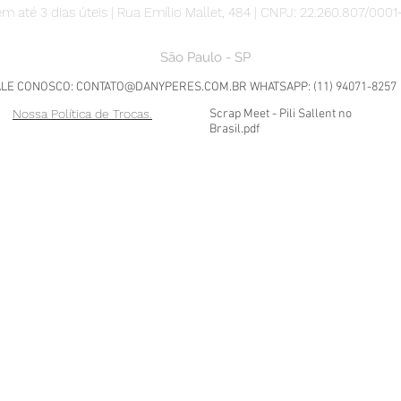
m até 3 dias úteis | Rua Emílio Mallet, 484 | CNPJ: 22.260.807/0001
São Paulo - SP
ALE CONOSCO:
CONTATO@DANYPERES.COM.BR
WHATSAPP: (11) 94071-8257
Nossa Política de Trocas.
Scrap Meet - Pili Sallent no
Brasil.pdf