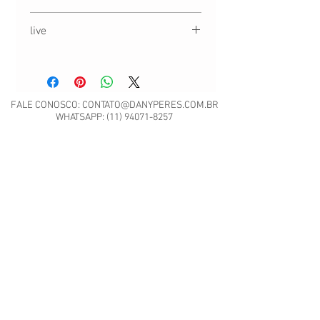
O envio é feito em até 3 dias úteis.
live
FALE CONOSCO:
CONTATO@DANYPERES.COM.BR
WHATSAPP:
(11) 94071-8257
Envio em até 3 dias úteis | Rua Emílio Mallet,
484 | CNPJ: 22.260.807/0001-04
São Paulo - SP
Nossa Política de Trocas.
Scrap Meet - Pili Sallent no
Brasil.pdf