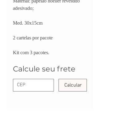
Material: papelão hoeller revestido
adesivado;
Med. 30x15cm
2 cartelas por pacote
Kit com 3 pacotes.
Calcule seu frete
Calcular
FALE CONOSCO:
CONTATO@DANYPERES.COM.BR
WHATSAPP:
(11) 94071-8257