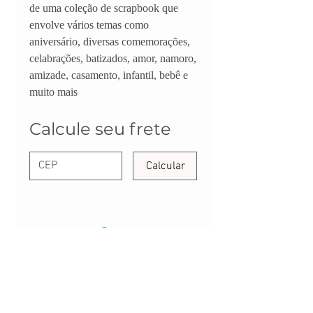
de uma coleção de scrapbook que
envolve vários temas como
aniversário, diversas comemorações,
celabrações, batizados, amor, namoro,
amizade, casamento, infantil, bebê e
muito mais
Calcule seu frete
Calcular
FALE CONOSCO:
CONTATO@DANYPERES.COM.BR
WHATSAPP:
(11) 94071-8257
Envio em até 3 dias úteis | Rua Emílio Mallet,
484 | CNPJ: 22.260.807/0001-04