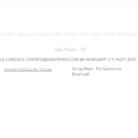
m até 3 dias úteis | Rua Emílio Mallet, 484 | CNPJ: 22.260.807/0001
São Paulo - SP
ALE CONOSCO:
CONTATO@DANYPERES.COM.BR
WHATSAPP: (11) 94071-8257
Nossa Política de Trocas.
Scrap Meet - Pili Sallent no
Brasil.pdf