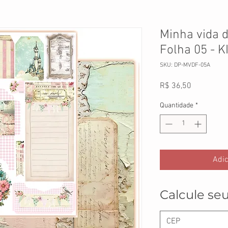
Minha vida d
Folha 05 - K
SKU: DP-MVDF-05A
Preço
R$ 36,50
Quantidade
*
Adic
Calcule seu