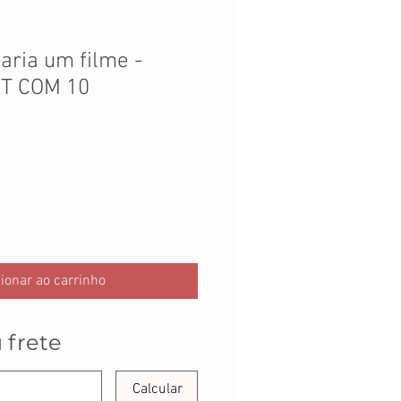
aria um filme -
IT COM 10
ionar ao carrinho
 frete
Calcular