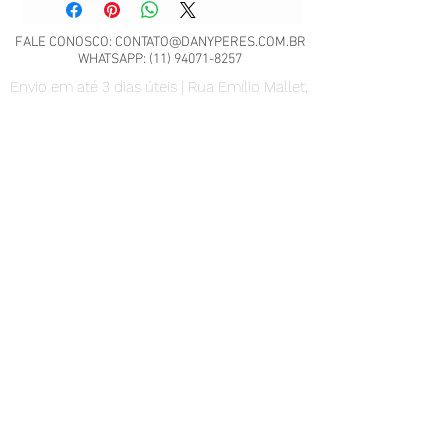
FALE CONOSCO:
CONTATO@DANYPERES.COM.BR
WHATSAPP:
(11) 94071-8257
Envio em até 3 dias úteis | Rua Emílio Mallet,
484 | CNPJ: 22.260.807/0001-04
São Paulo - SP
Nossa Política de Trocas.
Scrap Meet - Pili Sallent no
Brasil.pdf