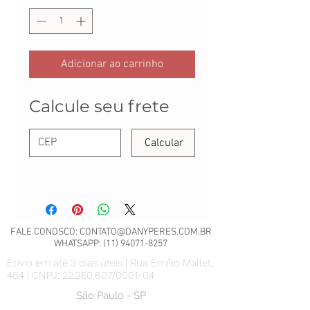
Adicionar ao carrinho
Calcule seu frete
Calcular
FALE CONOSCO:
CONTATO@DANYPERES.COM.BR
WHATSAPP:
(11) 94071-8257
Envio em até 3 dias úteis | Rua Emílio Mallet,
484 | CNPJ: 22.260.807/0001-04
São Paulo - SP