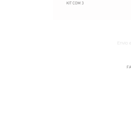
KIT COM 3
Envio e
F