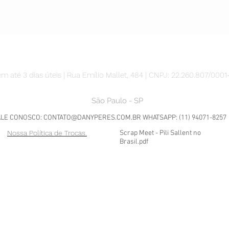
m até 3 dias úteis | Rua Emílio Mallet, 484 | CNPJ: 22.260.807/0001
São Paulo - SP
ALE CONOSCO:
CONTATO@DANYPERES.COM.BR
WHATSAPP: (11) 94071-8257
Nossa Política de Trocas.
Scrap Meet - Pili Sallent no
Brasil.pdf