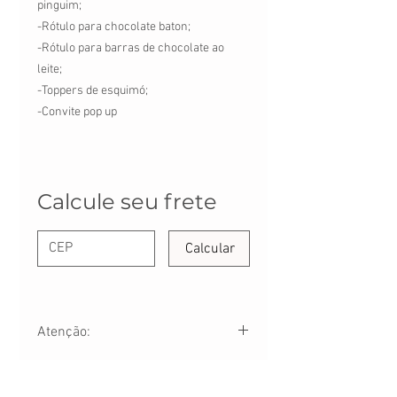
pinguim;
-Rótulo para chocolate baton;
-Rótulo para barras de chocolate ao
leite;
-Toppers de esquimó;
-Convite pop up
Calcule seu frete
Calcular
Atenção:
-São arquivos digitais, você não recebe
nenhum produto físico