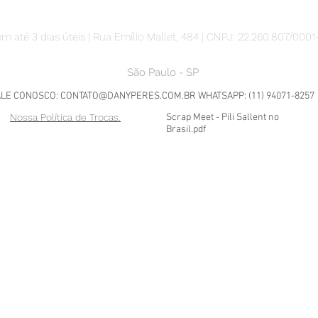
m até 3 dias úteis | Rua Emílio Mallet, 484 | CNPJ: 22.260.807/0001
São Paulo - SP
ALE CONOSCO:
CONTATO@DANYPERES.COM.BR
WHATSAPP: (11) 94071-8257
Nossa Política de Trocas.
Scrap Meet - Pili Sallent no
Brasil.pdf