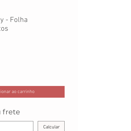
y - Folha
tos
ionar ao carrinho
 frete
Calcular