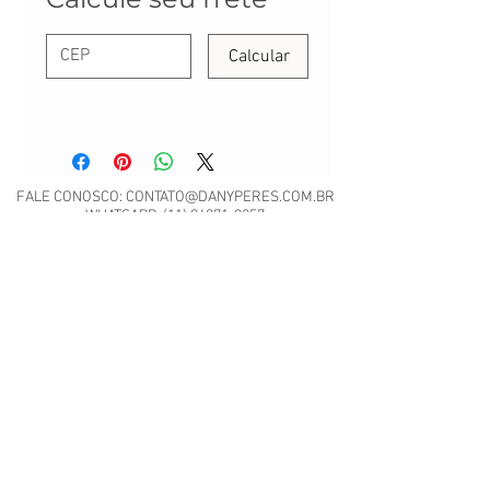
Calcular
FALE CONOSCO:
CONTATO@DANYPERES.COM.BR
WHATSAPP:
(11) 94071-8257
Envio em até 3 dias úteis | Rua Emílio Mallet,
484 | CNPJ: 22.260.807/0001-04
São Paulo - SP
Nossa Política de Trocas.
Scrap Meet - Pili Sallent no
Brasil.pdf