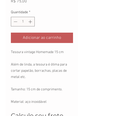
Preço
R$ 75,00
Quantidade
*
Adicionar ao carrinho
Tesoura vintage Homemade 15 cm
Além de linda, a tesoura é ótima para
cortar papelão, borrachas, placas de
metal etc.
Tamanho: 15 cm de comprimento.
Material: aço inoxidável
Calcule seu frete